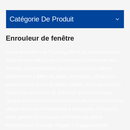
Catégorie De Produit
Enrouleur de fenêtre
Les lève-fenêtres de Haofeng offrent un fonctionnement
fluide et sans effort pour l'ouverture et la fermeture des
fenêtres. Ces enrouleurs sont conçus pour s'intégrer
parfaitement à différents types de fenêtres, offrant des
performances et une durabilité fiables. Nos capacités en
matière de fabrication de précision garantissent que
chaque enrouleur est construit selon des normes élevées,
offrant ainsi une fonctionnalité à long terme. Découvrez
notre gamme d'enrouleurs de fenêtre qui allient
fonctionnalité et design élégant. L'engagement de