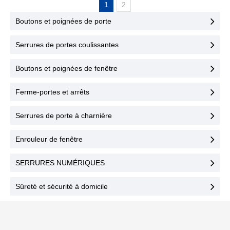
1
2
Avec nos serrures de porte
intérieures en bois,
commerciales robustes
parfaites pour un usage
Boutons et poignées de porte
pour l'intérieur, vous
domestique ou
bénéficiez d'une sécurité
commercial. Boostez votre
Serrures de portes coulissantes
fiable adaptée à divers
activité avec nos produits
environnements, des
fiables - envoyez-nous
Boutons et poignées de fenêtre
maisons aux bureaux.
votre demande et nous
Choisissez Haofeng Mold
nous occuperons du reste !
Ferme-portes et arrêts
pour des serrures de haute
qualité qui répondent à vos
Serrures de porte à charnière
exigences de sécurité
essentielles.
Enrouleur de fenêtre
SERRURES NUMÉRIQUES
Sûreté et sécurité à domicile