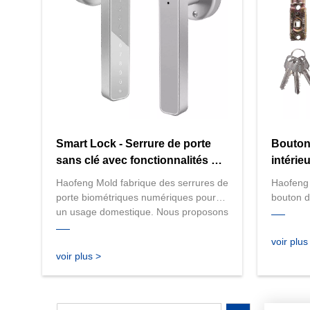
dès aujo
expertes 
Smart Lock - Serrure de porte
Bouton 
sans clé avec fonctionnalités de
intérie
poignée
sphéri
Haofeng Mold fabrique des serrures de
Haofeng 
verroui
porte biométriques numériques pour
bouton d
un usage domestique. Nous proposons
pour un
une large gamme de serrures
proposo
intelligentes, notamment des serrures
serrures
voir plus
à entrée sans clé, à empreinte digitale
de haute
voir plus >
et contrôlées par application. Nos
parfaite 
serrures sont conçues pour un usage
bureau, 
résidentiel, garantissant une sécurité
endroits