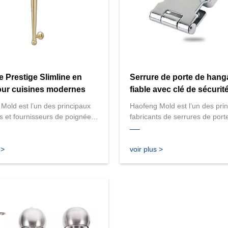
 Prestige Slimline en
Serrure de porte de hang
our cuisines modernes
fiable avec clé de sécurit
Mold est l’un des principaux
Haofeng Mold est l’un des pri
ts et fournisseurs de poignées
fabricants de serrures de port
 de haute qualité en Chine.
hangar fiables avec clé de sécu
oposons une large gamme de
Nous proposons des serrures
 élégantes et durables, y
qualité supérieure conçues po
 >
voir plus >
notre poignée Prestige
durabilité et la sécurité, idéal
 conçue pour les cuisines
diverses applications de porte
s. Nous sommes spécialisés
Haofeng Mold s'engage à four
personnalisation de poignées
solutions exceptionnelles pour
ondre à vos besoins
besoins de sécurité. Contacte
ues en matière de conception
dès aujourd'hui !
nctionnalité. Contactez-nous