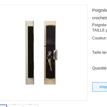
nces de travail stables. Nos
 sont conçues pour un usage
Poignée
el, garantissant une sécurité
et une facilité d'utilisation.
croche
z-nous dès aujourd'hui !
Poignée 
TAILLE p
Couleur:
Taille de
Quantité
enq