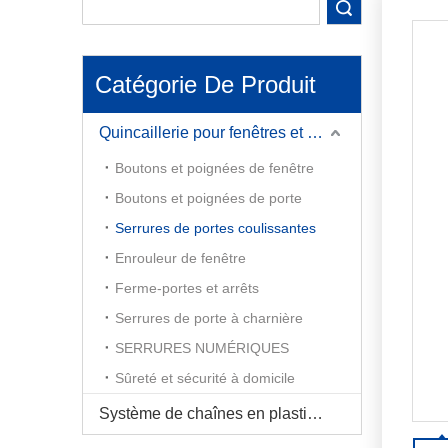
maximale et une facilité d'utilisation.
performa
recherche
Contactez-nous dès aujourd'hui !
serrures
résidenti
maximale 
Catégorie De Produit
Contacte
Quincaillerie pour fenêtres et portes
Boutons et poignées de fenêtre
Boutons et poignées de porte
Serrures de portes coulissantes
Enrouleur de fenêtre
Ferme-portes et arrêts
Serrures de porte à charnière
SERRURES NUMÉRIQUES
Sûreté et sécurité à domicile
Système de chaînes en plastique