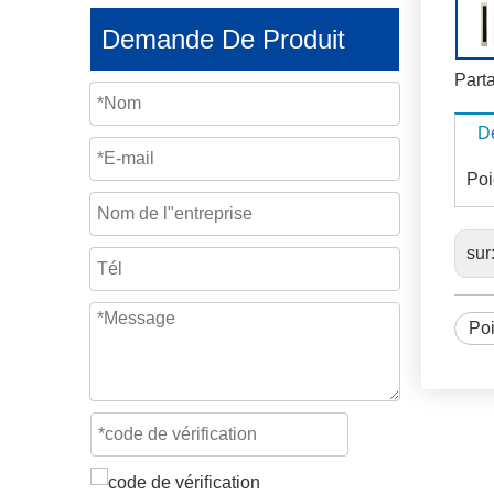
Demande De Produit
Parta
De
Poi
sur
Poi