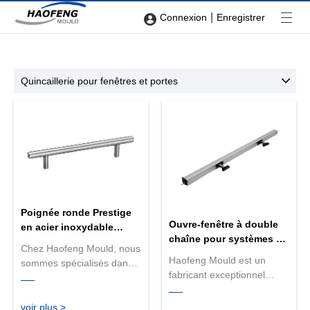
|
Connexion
Enregistrer
Quincaillerie pour fenêtres et portes
Poignée ronde Prestige
Ouvre-fenêtre à double
en acier inoxydable
chaîne pour systèmes de
brossé
Chez Haofeng Mould, nous
fenêtres
Haofeng Mould est un
sommes spécialisés dans
fabricant exceptionnel
la fabrication de
d'ouvre-fenêtres à double
quincaillerie de porte de
chaîne pour systèmes de
haute qualité depuis plus
voir plus >