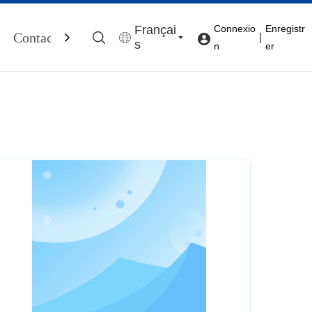
Françai
Connexio
Enregistr
Contactez-Nous
|
s
n
er