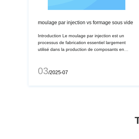
moulage par injection vs formage sous vide
Introduction Le moulage par injection est un
processus de fabrication essentiel largement
utilisé dans la production de composants en
plastique complexes avec une précision et une
efficacité élevées. En tant que technique
03
indispensable dans la fabrication moderne, le
/2025-07
moulage par injection a révolutionné le paysage
de la production dans diverses industries.