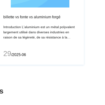
billette vs fonte vs aluminium forgé
Introduction L'aluminium est un métal polyvalent
largement utilisé dans diverses industries en
raison de sa légèreté, de sa résistance à la
corrosion et de son excellente conductivité.
Comprendre les différences entre l'aluminium
29
billette, moulé et forgé est crucial pour les
/2025-06
ingénieurs, les fabricants et les concepteurs. Cet
arti
s