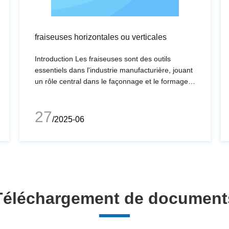
fraiseuses horizontales ou verticales
Introduction Les fraiseuses sont des outils
essentiels dans l'industrie manufacturière, jouant
un rôle central dans le façonnage et le formage
du métal et d'autres matériaux solides. Les deux
principaux types de fraiseuses sont les fraiseuses
27
horizontales et verticales. Comprendre les
/2025-06
différences entre ces deux types
Téléchargement de document