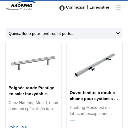
|
Connexion
Enregistrer
Quincaillerie pour fenêtres et portes
Poignée ronde Prestige
Ouvre-fenêtre à double
en acier inoxydable
chaîne pour systèmes de
brossé
Chez Haofeng Mould, nous
fenêtres
Haofeng Mould est un
sommes spécialisés dans
fabricant exceptionnel
la fabrication de
d'ouvre-fenêtres à double
quincaillerie de porte de
chaîne pour systèmes de
haute qualité depuis plus
voir plus >