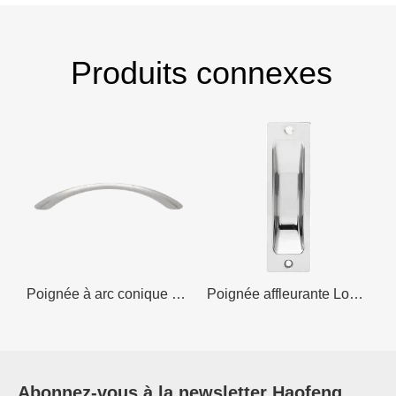
Produits connexes
restige en acier inoxydable
Poignée à arc conique Prestige en nickel brossé, acier inoxydable
Poignée affleurante Lockwood 115 x 35 mm Zinc moulé sous pression
Abonnez-vous à la
newsletter
Haofeng