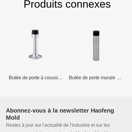
Produits connexes
vec Base Chrome Satiné 75mm
Butée de porte à coussin Trio Given 75 mm
Butée de porte murale pour la protection des carreaux
Abonnez-vous à la
newsletter
Haofeng
Mold
Restez à jour sur l'actualité de l'industrie et sur les