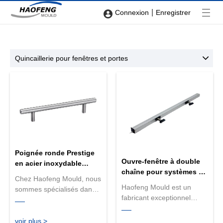
|
Connexion
Enregistrer
Quincaillerie pour fenêtres et portes
Poignée ronde Prestige
Ouvre-fenêtre à double
en acier inoxydable
chaîne pour systèmes de
brossé
Chez Haofeng Mould, nous
fenêtres
Haofeng Mould est un
sommes spécialisés dans
fabricant exceptionnel
la fabrication de
d'ouvre-fenêtres à double
quincaillerie de porte de
chaîne pour systèmes de
haute qualité depuis plus
voir plus >