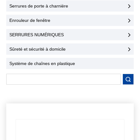
une sécurité maximale et
Serrures de porte à charnière
une facilité d'utilisation.
Contactez-nous dès
Enrouleur de fenêtre
aujourd'hui !
SERRURES NUMÉRIQUES
Sûreté et sécurité à domicile
Système de chaînes en plastique
recherche