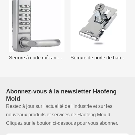
tale - Mot de passe d'entrée sans clé 5 en 1
Serrure à code mécanique étanche, combinaison de code de 1 à 11 chiffres
Serrure de porte de hangar fiable avec clé de sécurité
Abonnez-vous à la
newsletter
Haofeng
Mold
Restez à jour sur l'actualité de l'industrie et sur les
nouveaux produits et services de Haofeng Mould.
Cliquez sur le bouton ci-dessous pour vous abonner.