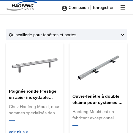
|
Connexion
Enregistrer
Quincaillerie pour fenêtres et portes
Poignée ronde Prestige
Ouvre-fenêtre à double
en acier inoxydable
chaîne pour systèmes de
brossé
Chez Haofeng Mould, nous
fenêtres
Haofeng Mould est un
sommes spécialisés dans
fabricant exceptionnel
la fabrication de
d'ouvre-fenêtres à double
quincaillerie de porte de
chaîne pour systèmes de
haute qualité depuis plus
voir plus >