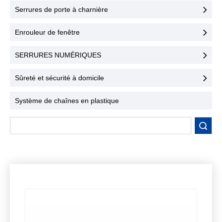
une sécurité maximale et
Serrures de porte à charnière
une facilité d'utilisation.
Contactez-nous dès
Enrouleur de fenêtre
aujourd'hui !
SERRURES NUMÉRIQUES
Sûreté et sécurité à domicile
Système de chaînes en plastique
recherche