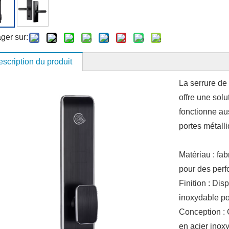
ger sur:
scription du produit
La serrure de
offre une solu
fonctionne aus
portes métalli
Matériau : fa
pour des perf
Finition : Dis
inoxydable po
Conception : 
en acier inox