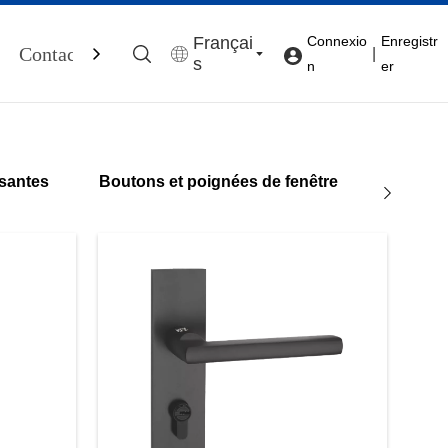
Françai
Connexio
Enregistr
Contactez-Nous
|
s
n
er
ssantes
Boutons et poignées de fenêtre
Ferme-p