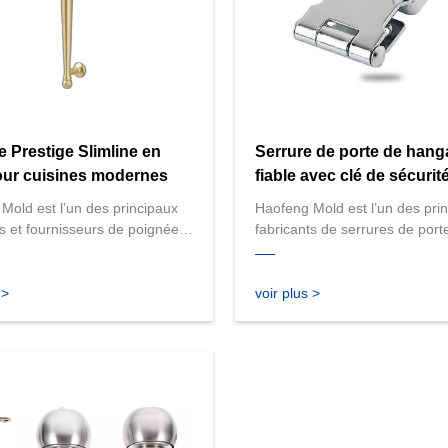
 Prestige Slimline en
Serrure de porte de hang
our cuisines modernes
fiable avec clé de sécurit
Mold est l’un des principaux
Haofeng Mold est l’un des pri
ts et fournisseurs de poignées
fabricants de serrures de port
 de haute qualité en Chine.
hangar fiables avec clé de sécu
oposons une large gamme de
Nous proposons des serrures
 élégantes et durables, y
qualité supérieure conçues po
 >
voir plus >
notre poignée Prestige
durabilité et la sécurité, idéal
 conçue pour les cuisines
diverses applications de porte
s. Nous sommes spécialisés
Haofeng Mold s'engage à four
personnalisation de poignées
solutions exceptionnelles pour
ondre à vos besoins
besoins de sécurité. Contacte
ues en matière de conception
dès aujourd'hui !
nctionnalité. Contactez-nous