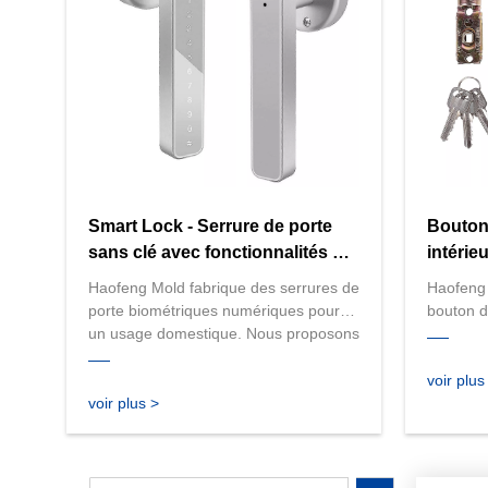
dès aujo
expertes 
Smart Lock - Serrure de porte
Bouton 
sans clé avec fonctionnalités de
intérie
poignée
sphéri
Haofeng Mold fabrique des serrures de
Haofeng 
verroui
porte biométriques numériques pour
bouton d
un usage domestique. Nous proposons
pour un
une large gamme de serrures
proposo
intelligentes, notamment des serrures
serrures
voir plus
à entrée sans clé, à empreinte digitale
de haute
voir plus >
et contrôlées par application. Nos
parfaite 
serrures sont conçues pour un usage
bureau, 
résidentiel, garantissant une sécurité
endroits