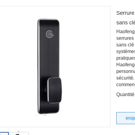
nces de travail stables. Nos
 sont conçues pour un usage
Serrure
el, garantissant une sécurité
et une facilité d'utilisation.
sans c
z-nous dès aujourd'hui !
Haofeng 
serrures
sans clé
systèmes
pratique
Haofeng 
personna
sécurité
commenc
Quantité
enq