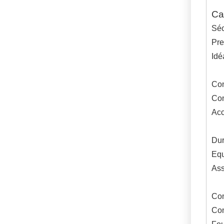
Ca
Séc
Pre
Idé
Con
Con
Acc
Dur
Equ
Ass
Com
Con