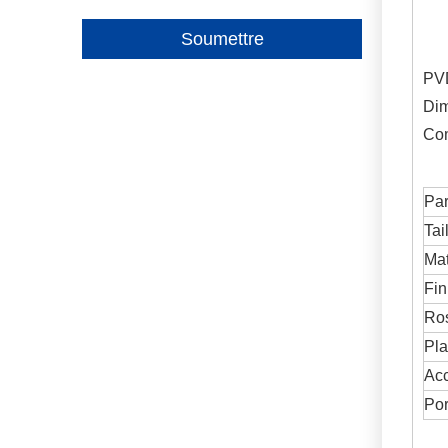
Soumettre
PVD
Dim
Com
Pa
Tai
Mat
Fin
Ros
Pla
Acc
Por