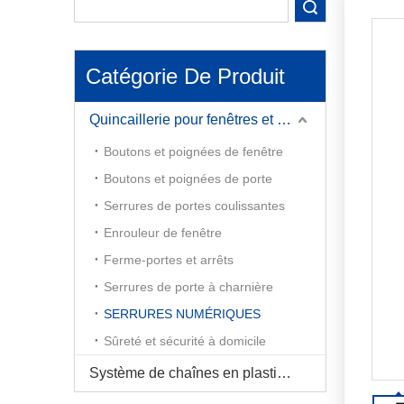
maximale et une facilité d'utilisation.
performa
recherche
Contactez-nous dès aujourd'hui !
serrures
résidenti
maximale 
Catégorie De Produit
Contacte
Quincaillerie pour fenêtres et portes
Boutons et poignées de fenêtre
Boutons et poignées de porte
Serrures de portes coulissantes
Enrouleur de fenêtre
Ferme-portes et arrêts
Serrures de porte à charnière
SERRURES NUMÉRIQUES
Sûreté et sécurité à domicile
Système de chaînes en plastique