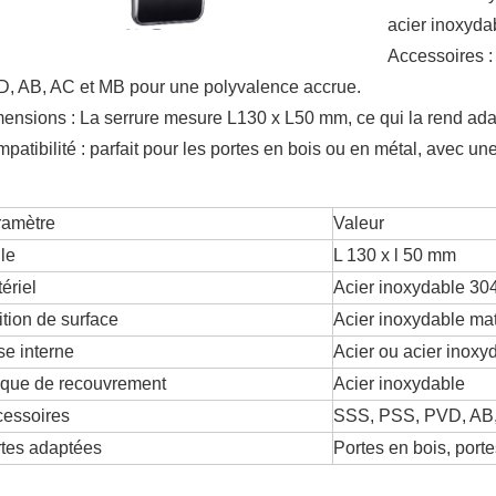
acier inoxyda
Accessoires 
, AB, AC et MB pour une polyvalence accrue.
ensions : La serrure mesure L130 x L50 mm, ce qui la rend adap
patibilité : parfait pour les portes en bois ou en métal, avec une 
ramètre
Valeur
lle
L 130 x l 50 mm
ériel
Acier inoxydable 30
ition de surface
Acier inoxydable mat
e interne
Acier ou acier inoxy
que de recouvrement
Acier inoxydable
essoires
SSS, PSS, PVD, AB
tes adaptées
Portes en bois, port