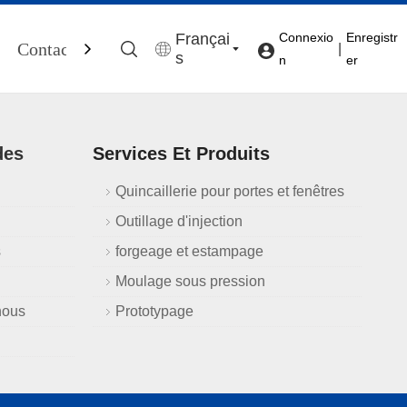
Françai
Connexio
Enregistr
Contactez-Nous
|
s
n
er
des
Services Et Produits
Quincaillerie pour portes et fenêtres
Outillage d'injection
s
forgeage et estampage
Moulage sous pression
nous
Prototypage