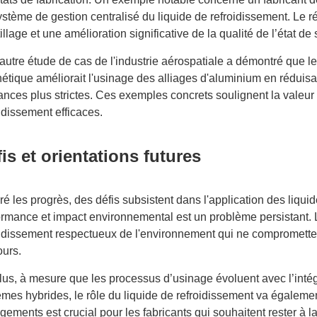
ystème de gestion centralisé du liquide de refroidissement. Le r
illage et une amélioration significative de la qualité de l’état de 
autre étude de cas de l'industrie aérospatiale a démontré que l
hétique améliorait l'usinage des alliages d'aluminium en réduisa
ances plus strictes. Ces exemples concrets soulignent la valeur 
idissement efficaces.
is et orientations futures
é les progrès, des défis subsistent dans l'application des liqui
ormance et impact environnemental est un problème persistant.
oidissement respectueux de l'environnement qui ne comprometten
ours.
lus, à mesure que les processus d’usinage évoluent avec l’intégr
èmes hybrides, le rôle du liquide de refroidissement va égalem
ements est crucial pour les fabricants qui souhaitent rester à la