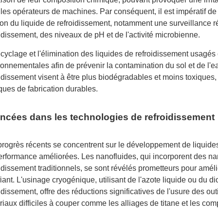
 les opérateurs de machines. Par conséquent, il est impératif d
ion du liquide de refroidissement, notamment une surveillance ré
idissement, des niveaux de pH et de l'activité microbienne.
ecyclage et l'élimination des liquides de refroidissement usagé
ronnementales afin de prévenir la contamination du sol et de l'
idissement visent à être plus biodégradables et moins toxiques, re
ques de fabrication durables.
ncées dans les technologies de refroidissement
progrès récents se concentrent sur le développement de liquides
erformance améliorées. Les nanofluides, qui incorporent des na
idissement traditionnels, se sont révélés prometteurs pour améli
ifiant. L'usinage cryogénique, utilisant de l'azote liquide ou d
idissement, offre des réductions significatives de l'usure des ou
iaux difficiles à couper comme les alliages de titane et les com