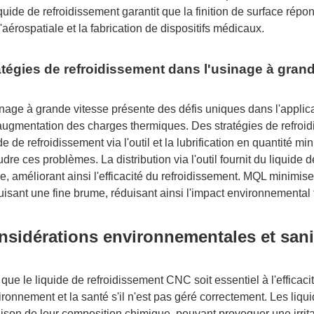
quide de refroidissement garantit que la finition de surface répo
'aérospatiale et la fabrication de dispositifs médicaux.
atégies de refroidissement dans l'usinage à gran
inage à grande vitesse présente des défis uniques dans l'applica
'augmentation des charges thermiques. Des stratégies de refroid
de de refroidissement via l'outil et la lubrification en quantité
dre ces problèmes. La distribution via l'outil fournit du liquide
, améliorant ainsi l'efficacité du refroidissement. MQL minimise 
isant une fine brume, réduisant ainsi l'impact environnemental tou
nsidérations environnementales et sani
que le liquide de refroidissement CNC soit essentiel à l'efficaci
vironnement et la santé s'il n'est pas géré correctement. Les li
aison de leur composition chimique, pouvant provoquer une irrit