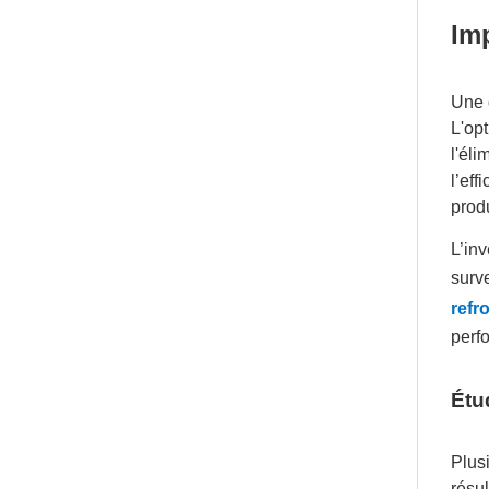
Im
Une 
L'opt
l'éli
l’eff
produ
L’in
surve
refr
perf
Étu
Plus
résu