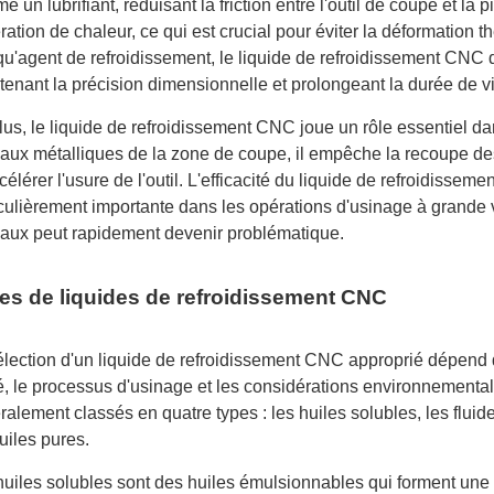
 un lubrifiant, réduisant la friction entre l'outil de coupe et la p
ation de chaleur, ce qui est crucial pour éviter la déformation th
qu'agent de refroidissement, le liquide de refroidissement CNC d
enant la précision dimensionnelle et prolongeant la durée de vie
lus, le liquide de refroidissement CNC joue un rôle essentiel da
aux métalliques de la zone de coupe, il empêche la recoupe des 
célérer l'usure de l'outil. L'efficacité du liquide de refroidisse
iculièrement importante dans les opérations d'usinage à grande 
aux peut rapidement devenir problématique.
es de liquides de refroidissement CNC
élection d'un liquide de refroidissement CNC approprié dépend 
é, le processus d'usinage et les considérations environnemental
alement classés en quatre types : les huiles solubles, les fluid
uiles pures.
huiles solubles sont des huiles émulsionnables qui forment une 