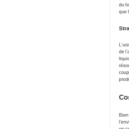
du li
que l
Str
L'us
de l
liqui
résou
coupe
produ
Co
Bien 
l'en
en r