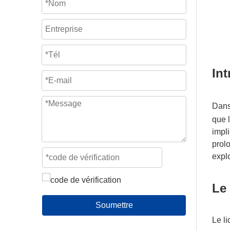
In
Dans
que 
impli
prol
explo
Le
Soumettre
Le li