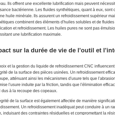
eau. Ils offrent une excellente lubrification mais peuvent néces
ssance bactérienne. Les fluides synthétiques, quant à eux, sont 
e huile minérale. Ils assurent un refroidissement supérieur mais
étiques combinent des éléments d'huiles solubles et de fluides s
fication et refroidissement. Les huiles pures ne sont pas émulsi
ssitant une lubrification maximale.
act sur la durée de vie de l'outil et l'in
oix et la gestion du liquide de refroidissement CNC influencent d
égrité de la surface des pièces usinées. Un refroidissement effic
upe, atténuant ainsi les mécanismes d'usure tels que l'abrasion, 
mise l'usure induite par la friction, tandis que l'élimination e
il dus à la recoupe des copeaux.
égrité de la surface est également affectée de manière significa
oidissement. Un refroidissement inadéquat peut conduire à un ra
, induisant des contraintes résiduelles et compromettant la rési