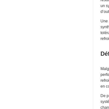
un s
d’out
Une 
synt
tolér
refro
Déf
Malgr
perf
refr
en c
De p
syst
chang