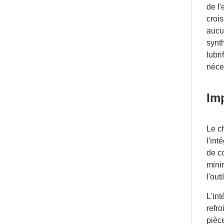
de l'
croi
aucun
synth
lubri
néce
Imp
Le ch
l'int
de co
mini
l'out
L'int
refr
pièce