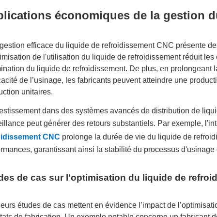
plications économiques de la gestion d
gestion efficace du liquide de refroidissement CNC présente d
imisation de l'utilisation du liquide de refroidissement réduit les
mination du liquide de refroidissement. De plus, en prolongeant l
icacité de l’usinage, les fabricants peuvent atteindre une product
ction unitaires.
vestissement dans des systèmes avancés de distribution de liqu
illance peut générer des retours substantiels. Par exemple, l'in
oidissement CNC
prolonge la durée de vie du liquide de refroi
ormances, garantissant ainsi la stabilité du processus d'usinage
des de cas sur l'optimisation du liquide de refro
ieurs études de cas mettent en évidence l’impact de l’optimisati
ltats de fabrication. Un exemple notable concerne un fabricant