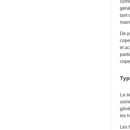
comme
génér
tant 
maint
De p
cope
et ac
part
cope
Typ
La s
usin
génér
les h
Les 